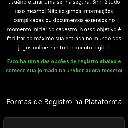
usuário e criar uma senha segura. Sim, é tudo
isso mesmo! Não exigimos informações
complicadas ou documentos extensos no
momento inicial do cadastro. Nosso objetivo é
facilitar ao máximo sua entrada no mundo dos
jogos online e entretenimento digital.
Escolha uma das opções de registro abaixo e
comece sua jornada na 775bet agora mesmo!
Formas de Registro na Plataforma