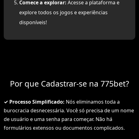
Comece a explorar:
Acesse a plataforma e
explore todos os jogos e experiências
disponíveis!
Por que Cadastrar-se na 775bet?
✓ Processo Simplificado:
Nós eliminamos toda a
burocracia desnecessária. Você só precisa de um nome
de usuário e uma senha para começar. Não há
formulários extensos ou documentos complicados.