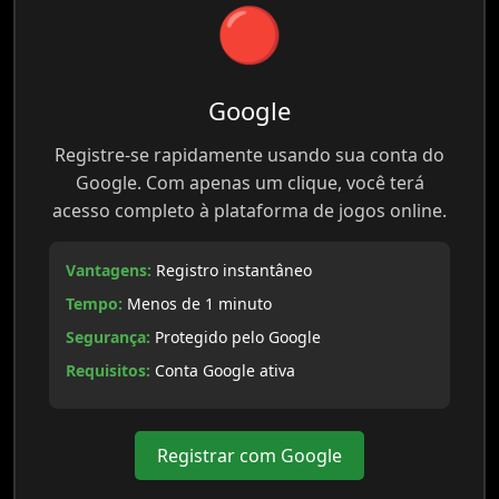
🔴
Google
Registre-se rapidamente usando sua conta do
Google. Com apenas um clique, você terá
acesso completo à plataforma de jogos online.
Vantagens:
Registro instantâneo
Tempo:
Menos de 1 minuto
Segurança:
Protegido pelo Google
Requisitos:
Conta Google ativa
Registrar com Google