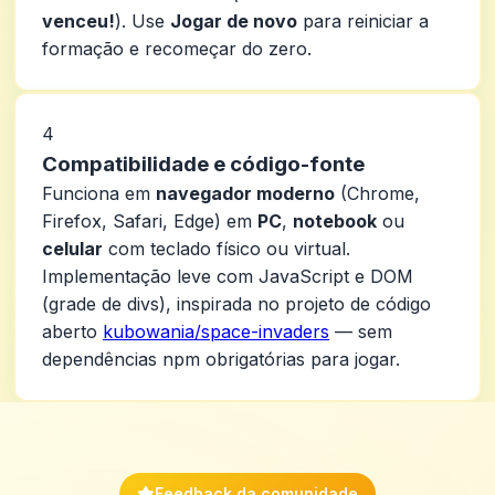
venceu!
). Use
Jogar de novo
para reiniciar a
formação e recomeçar do zero.
4
Compatibilidade e código-fonte
Funciona em
navegador moderno
(Chrome,
Firefox, Safari, Edge) em
PC
,
notebook
ou
celular
com teclado físico ou virtual.
Implementação leve com JavaScript e DOM
(grade de divs), inspirada no projeto de código
aberto
kubowania/space-invaders
— sem
dependências npm obrigatórias para jogar.
Feedback da comunidade