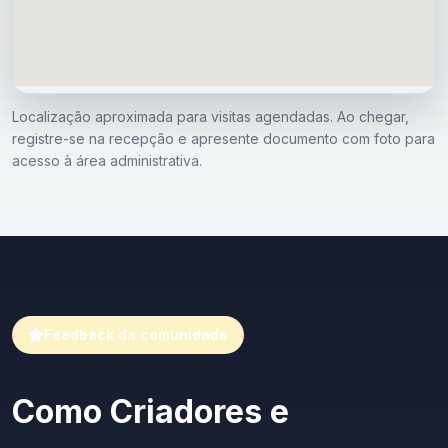
Localização aproximada para visitas agendadas. Ao chegar,
registre-se na recepção e apresente documento com foto para
acesso à área administrativa.
Feedback da comunidade
Como Criadores e