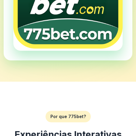
Por que 775bet?
Experiências Interativas