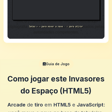
Guia de Jogo
Como jogar este Invasores
do Espaço (HTML5)
Arcade
de
tiro
em
HTML5
e
JavaScript
: