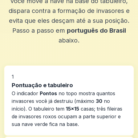
você move a nave na base do tabuleiro,
dispara contra a formação de invasores e
evita que eles desçam até a sua posição.
Passo a passo em
português do Brasil
abaixo.
1
Pontuação e tabuleiro
O indicador
Pontos
no topo mostra quantos
invasores você já destruiu (máximo
30
no
início). O tabuleiro tem
15×15
casas; três fileiras
de invasores roxos ocupam a parte superior e
sua nave verde fica na base.