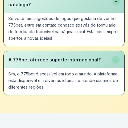
−
catálogo?
Se você tem sugestões de jogos que gostaria de ver no
775bet, entre em contato conosco através do formulário
de feedback disponível na página inicial. Estamos sempre
abertos a novas ideias!
−
A 775bet oferece suporte internacional?
Sim, o 775bet é acessível em todo o mundo. A plataforma
está disponível em diversos idiomas e atende usuários de
diferentes regiões.