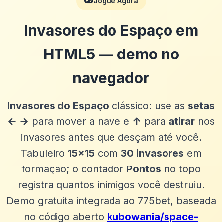
Jogue Agora
Invasores do Espaço em
HTML5 — demo no
navegador
Invasores do Espaço
clássico: use as
setas
← →
para mover a nave e
↑
para
atirar
nos
invasores antes que desçam até você.
Tabuleiro
15×15
com
30 invasores
em
formação; o contador
Pontos
no topo
registra quantos inimigos você destruiu.
Demo gratuita integrada ao 775bet, baseada
no código aberto
kubowania/space-