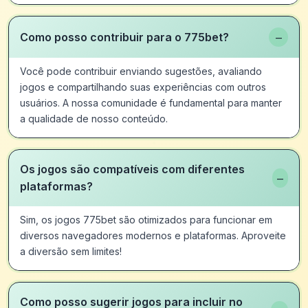
−
Como posso contribuir para o 775bet?
Você pode contribuir enviando sugestões, avaliando
jogos e compartilhando suas experiências com outros
usuários. A nossa comunidade é fundamental para manter
a qualidade de nosso conteúdo.
Os jogos são compatíveis com diferentes
−
plataformas?
Sim, os jogos 775bet são otimizados para funcionar em
diversos navegadores modernos e plataformas. Aproveite
a diversão sem limites!
Como posso sugerir jogos para incluir no