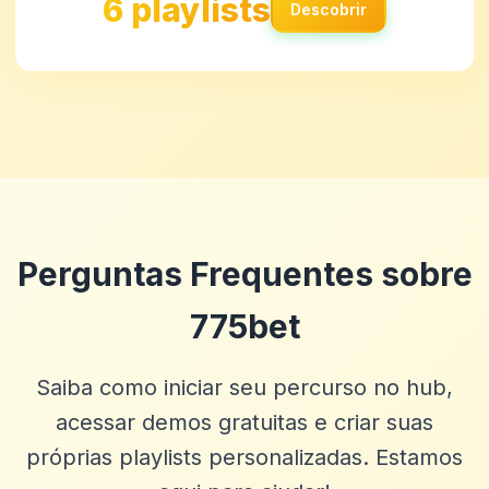
6 playlists
Descobrir
Perguntas Frequentes sobre
775bet
Saiba como iniciar seu percurso no hub,
acessar demos gratuitas e criar suas
próprias playlists personalizadas. Estamos