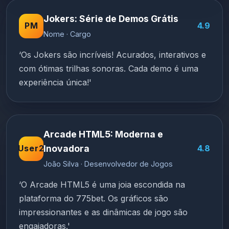
Jokers: Série de Demos Grátis
PM
4.9
Nome · Cargo
‘Os Jokers são incríveis! Acurados, interativos e
com ótimas trilhas sonoras. Cada demo é uma
experiência única!'
Arcade HTML5: Moderna e
User2
Inovadora
4.8
João Silva · Desenvolvedor de Jogos
‘O Arcade HTML5 é uma joia escondida na
plataforma do 775bet. Os gráficos são
impressionantes e as dinâmicas de jogo são
engajadoras.'