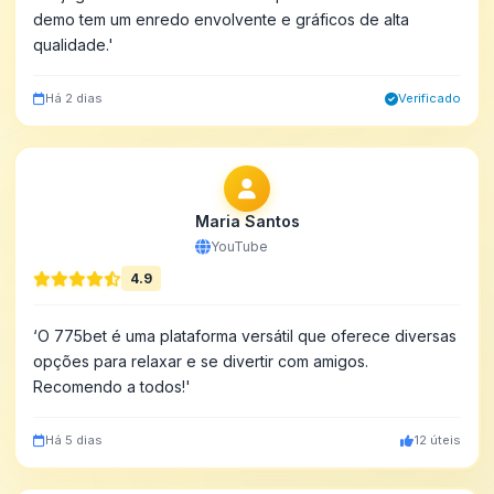
demo tem um enredo envolvente e gráficos de alta
qualidade.'
Há 2 dias
Verificado
Maria Santos
YouTube
4.9
‘O 775bet é uma plataforma versátil que oferece diversas
opções para relaxar e se divertir com amigos.
Recomendo a todos!'
Há 5 dias
12 úteis