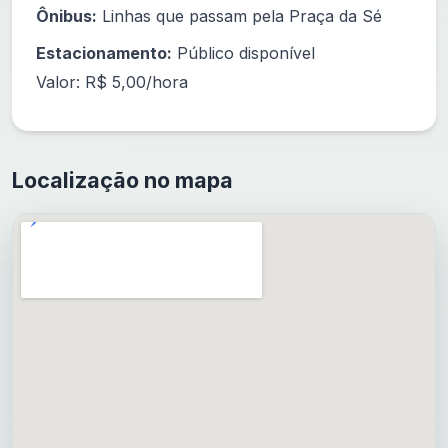
Ônibus:
Linhas que passam pela Praça da Sé
Estacionamento:
Público disponível
Valor: R$ 5,00/hora
Localização no mapa