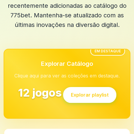
recentemente adicionadas ao catálogo do
775bet. Mantenha-se atualizado com as
últimas inovações na diversão digital.
EM DESTAQUE
Explorar Catálogo
Clique aqui para ver as coleções em destaque.
12 jogos
Explorar playlist