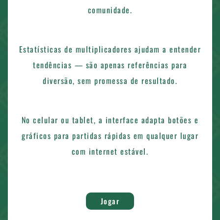
comunidade.
Estatísticas de multiplicadores ajudam a entender
tendências — são apenas referências para
diversão, sem promessa de resultado.
No celular ou tablet, a interface adapta botões e
gráficos para partidas rápidas em qualquer lugar
com internet estável.
Jogar