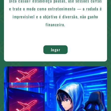
Dica casual: estabeleça pausas, use sessões curtas
e trate o modo como entretenimento — a rodada é
imprevisível e o objetivo é diversão, não ganho
financeiro.
Jogar