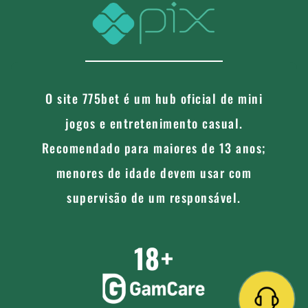
O site 775bet é um hub oficial de mini
jogos e entretenimento casual.
Recomendado para maiores de 13 anos;
menores de idade devem usar com
supervisão de um responsável.
18+