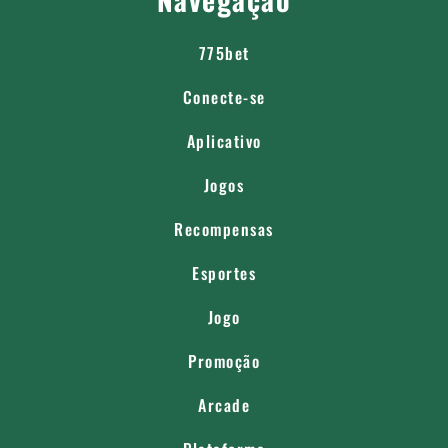
775bet
Conecte-se
Aplicativo
Jogos
Recompensas
Esportes
Jogo
Promoção
Arcade