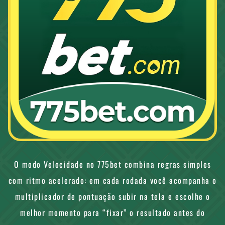
O modo Velocidade no 775bet combina regras simples
com ritmo acelerado: em cada rodada você acompanha o
multiplicador de pontuação subir na tela e escolhe o
melhor momento para “fixar” o resultado antes do