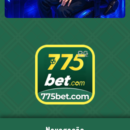
Navegação