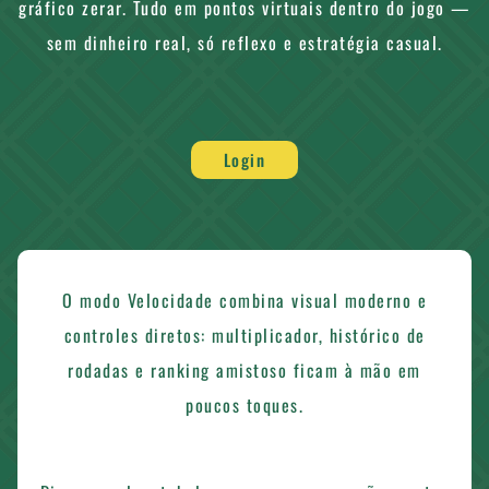
gráfico zerar. Tudo em pontos virtuais dentro do jogo —
sem dinheiro real, só reflexo e estratégia casual.
Login
O modo Velocidade combina visual moderno e
controles diretos: multiplicador, histórico de
rodadas e ranking amistoso ficam à mão em
poucos toques.