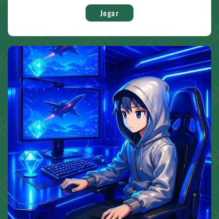
Jogar