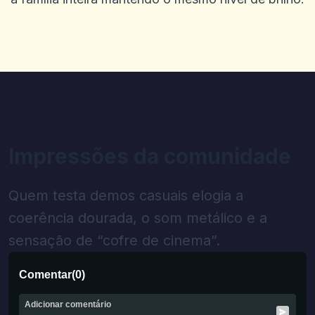
Impressões da comunidade
Quem testa demos casuais elogia a
coerência dourada, o som metálico e a
sensação de “cofre de cinema”.
Comentar
(
0
)