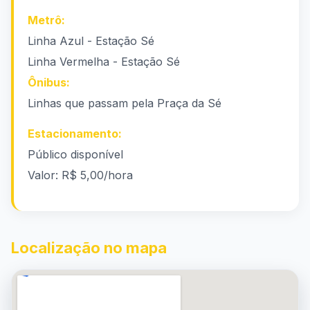
Metrô:
Linha Azul - Estação Sé
Linha Vermelha - Estação Sé
Ônibus:
Linhas que passam pela Praça da Sé
Estacionamento:
Público disponível
Valor: R$ 5,00/hora
Localização no mapa