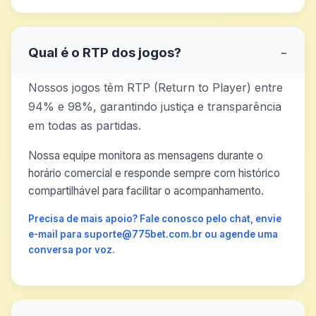
Qual é o RTP dos jogos?
−
Nossos jogos têm RTP (Return to Player) entre
94% e 98%, garantindo justiça e transparência
em todas as partidas.
Nossa equipe monitora as mensagens durante o
horário comercial e responde sempre com histórico
compartilhável para facilitar o acompanhamento.
Precisa de mais apoio? Fale conosco pelo chat, envie
e-mail para suporte@775bet.com.br ou agende uma
conversa por voz.