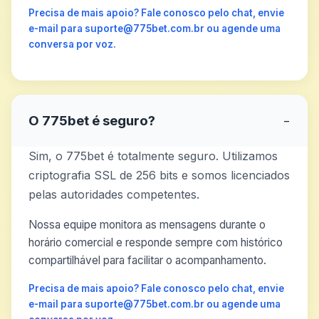
Precisa de mais apoio? Fale conosco pelo chat, envie
e-mail para suporte@775bet.com.br ou agende uma
conversa por voz.
O 775bet é seguro?
−
Sim, o 775bet é totalmente seguro. Utilizamos
criptografia SSL de 256 bits e somos licenciados
pelas autoridades competentes.
Nossa equipe monitora as mensagens durante o
horário comercial e responde sempre com histórico
compartilhável para facilitar o acompanhamento.
Precisa de mais apoio? Fale conosco pelo chat, envie
e-mail para suporte@775bet.com.br ou agende uma