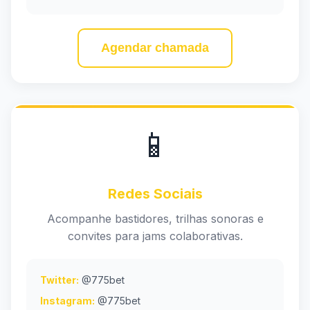
Agendar chamada
📱
Redes Sociais
Acompanhe bastidores, trilhas sonoras e
convites para jams colaborativas.
Twitter:
@775bet
Instagram:
@775bet