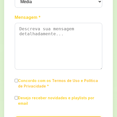
Mensagem *
Concordo com os
Termos de Uso
e
Política
de Privacidade
*
Desejo receber novidades e playlists por
email