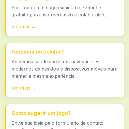
Sim, todo o catálogo exibido na 775bet é
gratuito para uso recreativo e colaborativo.
Ver mais →
Funciona no celular?
As demos são testadas em navegadores
modernos de desktop e dispositivos móveis para
manter a mesma experiência.
Ver mais →
Como sugerir um jogo?
Envie sua ideia pelo formulário de contato