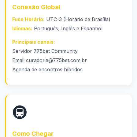
Conexão Global
Fuso Horário:
UTC-3 (Horário de Brasília)
Idiomas:
Português, Inglês e Espanhol
Principais canais:
Servidor 775bet Community
Email curadoria@775bet.com.br
Agenda de encontros híbridos
🚇
Como Chegar