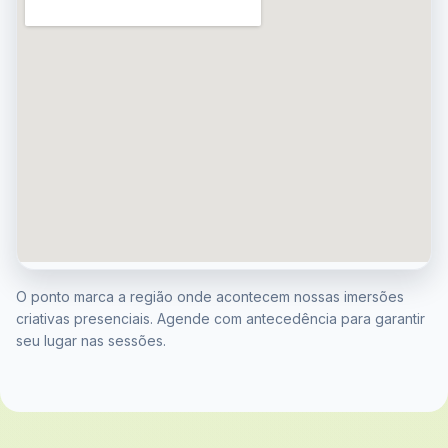
O ponto marca a região onde acontecem nossas imersões
criativas presenciais. Agende com antecedência para garantir
seu lugar nas sessões.