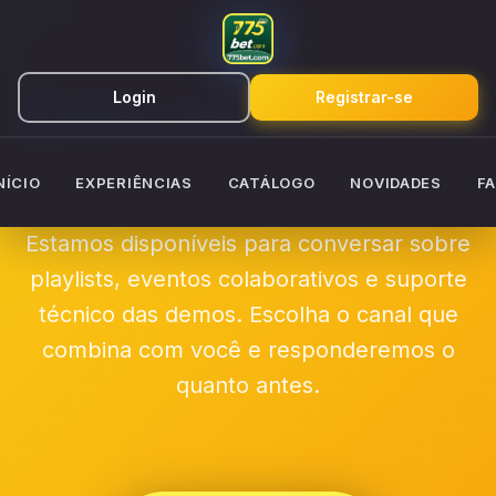
Entre em Contato
Login
Registrar-se
NÍCIO
EXPERIÊNCIAS
CATÁLOGO
NOVIDADES
F
Estamos disponíveis para conversar sobre
playlists, eventos colaborativos e suporte
técnico das demos. Escolha o canal que
combina com você e responderemos o
quanto antes.