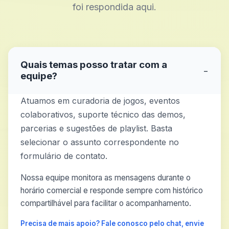
foi respondida aqui.
Quais temas posso tratar com a
−
equipe?
Atuamos em curadoria de jogos, eventos
colaborativos, suporte técnico das demos,
parcerias e sugestões de playlist. Basta
selecionar o assunto correspondente no
formulário de contato.
Nossa equipe monitora as mensagens durante o
horário comercial e responde sempre com histórico
compartilhável para facilitar o acompanhamento.
Precisa de mais apoio? Fale conosco pelo chat, envie