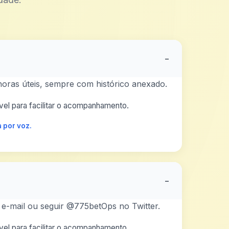
−
horas úteis, sempre com histórico anexado.
el para facilitar o acompanhamento.
 por voz.
−
 e-mail ou seguir @775betOps no Twitter.
el para facilitar o acompanhamento.