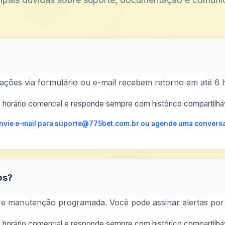
tações via formulário ou e-mail recebem retorno em até 6 
horário comercial e responde sempre com histórico compartilháv
 envie e-mail para suporte@775bet.com.br ou agende uma conversa
os?
al e manutenção programada. Você pode assinar alertas por
horário comercial e responde sempre com histórico compartilháv