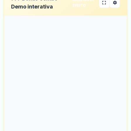
EFEITO
Demo interativa