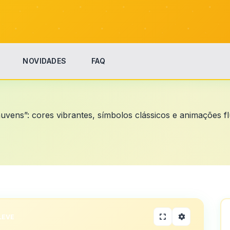
NOVIDADES
FAQ
vens”: cores vibrantes, símbolos clássicos e animações fl
LEVE