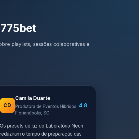
 775bet
bre playlists, sessões colaborativas e
Camila Duarte
4.8
CD
Produtora de Eventos Híbridos ·
Florianópolis, SC
Os presets de luz do Laboratório Neon
reduziram o tempo de preparação das