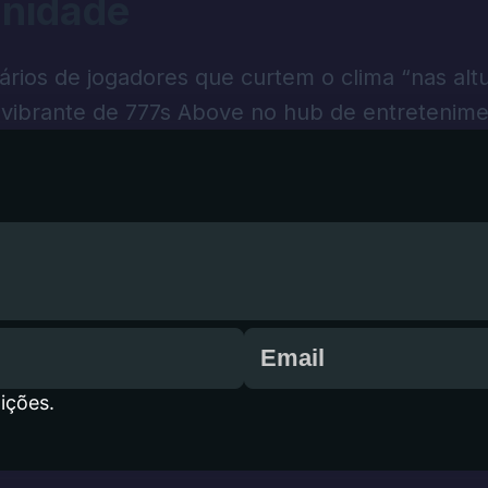
nidade
rios de jogadores que curtem o clima “nas altu
l vibrante de 777s Above no hub de entretenime
ições.