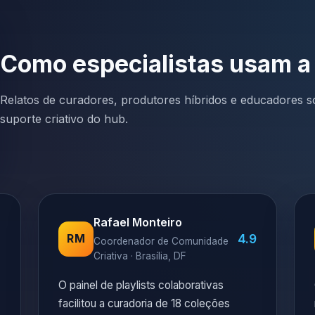
Como especialistas usam a
Relatos de curadores, produtores híbridos e educadores so
suporte criativo do hub.
Rafael Monteiro
7
4.9
RM
Coordenador de Comunidade
Criativa · Brasília, DF
O painel de playlists colaborativas
facilitou a curadoria de 18 coleções