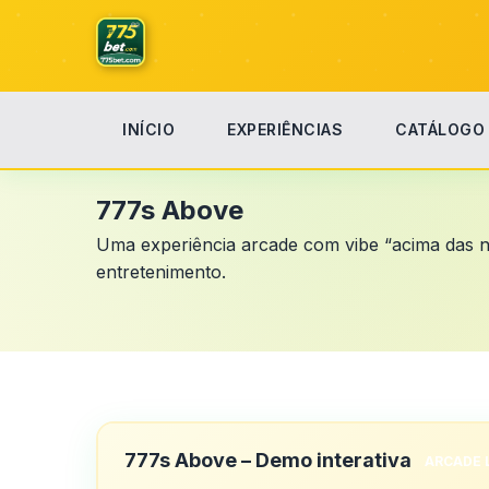
INÍCIO
EXPERIÊNCIAS
CATÁLOGO
Início
777s Above
777s Above
Uma experiência arcade com vibe “acima das nu
entretenimento.
777s Above – Demo interativa
ARCADE 