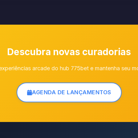
Descubra novas curadorias
xperiências arcade do hub 775bet e mantenha seu m
AGENDA DE LANÇAMENTOS