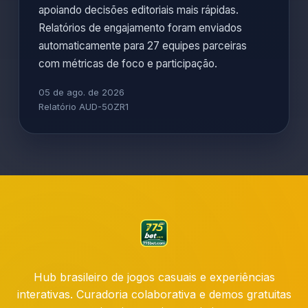
apoiando decisões editoriais mais rápidas.
Relatórios de engajamento foram enviados
automaticamente para 27 equipes parceiras
com métricas de foco e participação.
05 de ago. de 2026
Relatório AUD-50ZR1
Hub brasileiro de jogos casuais e experiências
interativas. Curadoria colaborativa e demos gratuitas