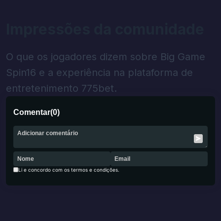
Impressões da comunidade
O que os jogadores dizem sobre Big Game
Spin16 e a experiência na plataforma de
entretenimento 775bet.
Comentar
(
0
)
Li e concordo com os termos e condições.