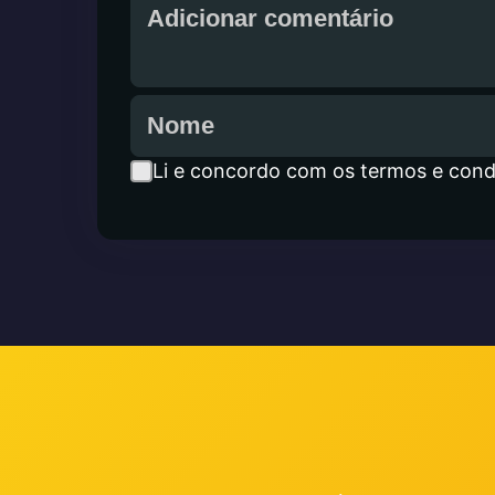
Li e concordo com os termos e cond