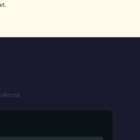
et.
riência