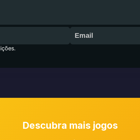
ições.
Descubra mais jogos