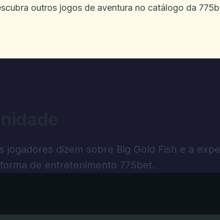
scubra outros jogos de aventura no catálogo da 775b
nidade
s jogadores dizem sobre Big Gold Fish e a expe
aforma de entretenimento 775bet.