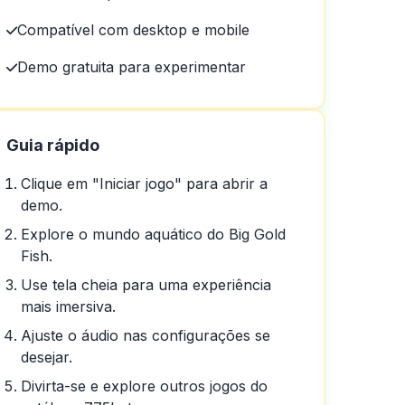
Compatível com desktop e mobile
Demo gratuita para experimentar
Guia rápido
Clique em "Iniciar jogo" para abrir a
demo.
Explore o mundo aquático do Big Gold
Fish.
Use tela cheia para uma experiência
mais imersiva.
Ajuste o áudio nas configurações se
desejar.
Divirta-se e explore outros jogos do