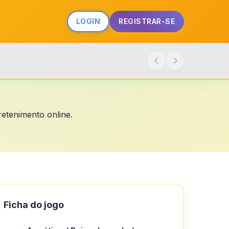
LOGIN
REGISTRAR-SE
etenimento online.
Ficha do jogo