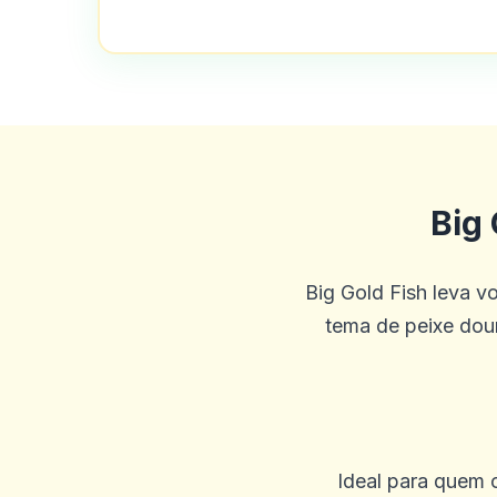
Big 
Big Gold Fish leva 
tema de peixe dour
Ideal para quem c