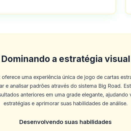
Dominando a estratégia visual
 oferece uma experiência única de jogo de cartas estr
car e analisar padrões através do sistema Big Road. Est
esultados anteriores em uma grade elegante, ajudando
estratégias e aprimorar suas habilidades de análise.
Desenvolvendo suas habilidades