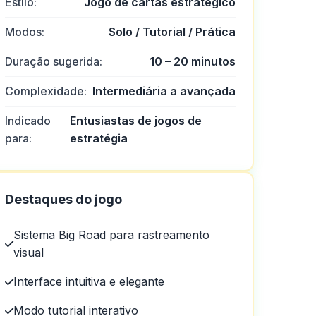
Estilo:
Jogo de cartas estratégico
Modos:
Solo / Tutorial / Prática
Duração sugerida:
10 – 20 minutos
Complexidade:
Intermediária a avançada
Indicado
Entusiastas de jogos de
para:
estratégia
Destaques do jogo
Sistema Big Road para rastreamento
visual
Interface intuitiva e elegante
Modo tutorial interativo