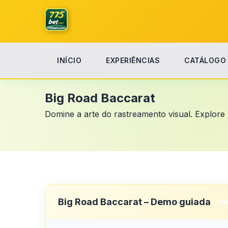
INÍCIO
EXPERIÊNCIAS
CATÁLOGO
Início
Big Road Baccarat
Big Road Baccarat
Domine a arte do rastreamento visual. Explore 
Big Road Baccarat – Demo guiada
JO