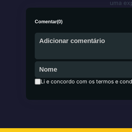
uma exp
Comentar
(
0
)
Li e concordo com os termos e cond