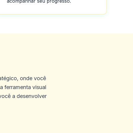
acompanhar seu progresso.
atégico, onde você
a ferramenta visual
 você a desenvolver