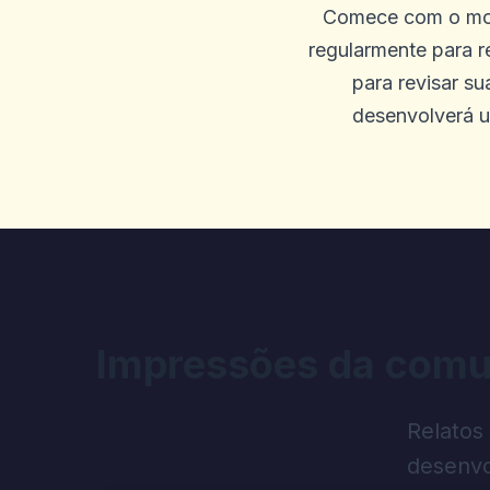
Comece com o modo
regularmente para r
para revisar su
desenvolverá u
Impressões da comu
Relatos
desenvo