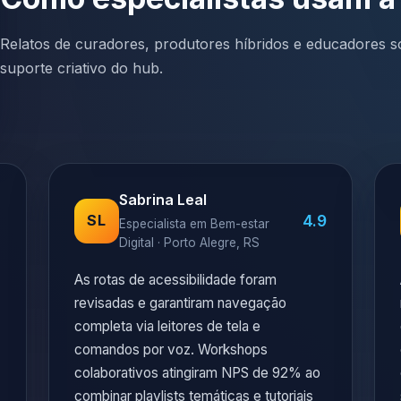
Relatos de curadores, produtores híbridos e educadores so
suporte criativo do hub.
Sabrina Leal
7
4.9
SL
Especialista em Bem-estar
Digital · Porto Alegre, RS
As rotas de acessibilidade foram
revisadas e garantiram navegação
completa via leitores de tela e
comandos por voz. Workshops
colaborativos atingiram NPS de 92% ao
combinar playlists temáticas e tutoriais