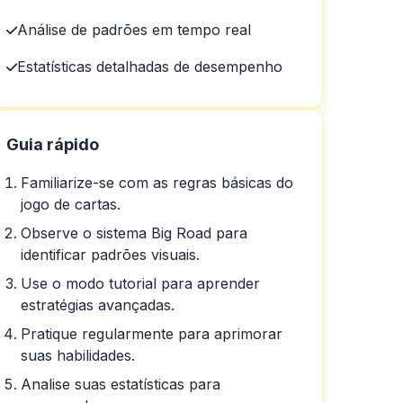
Análise de padrões em tempo real
Estatísticas detalhadas de desempenho
Guia rápido
Familiarize-se com as regras básicas do
jogo de cartas.
Observe o sistema Big Road para
identificar padrões visuais.
Use o modo tutorial para aprender
estratégias avançadas.
Pratique regularmente para aprimorar
suas habilidades.
Analise suas estatísticas para