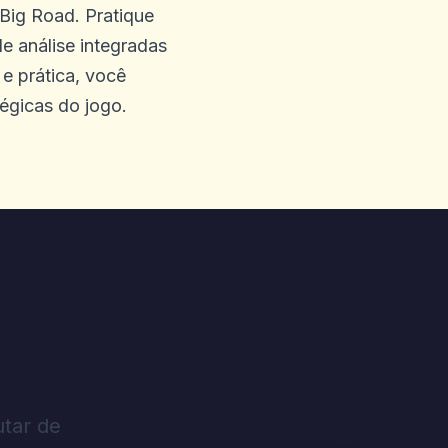
Big Road. Pratique
e análise integradas
 e prática, você
égicas do jogo.
a
utar de