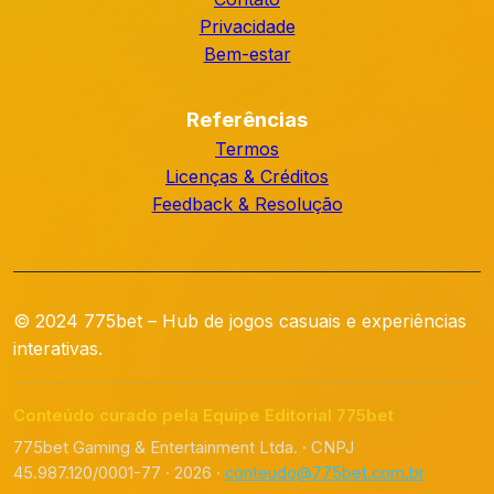
Privacidade
Bem-estar
Referências
Termos
Licenças & Créditos
Feedback & Resolução
© 2024 775bet – Hub de jogos casuais e experiências
interativas.
Conteúdo curado pela Equipe Editorial 775bet
775bet Gaming & Entertainment Ltda. · CNPJ
45.987.120/0001-77 · 2026 ·
conteudo@775bet.com.br