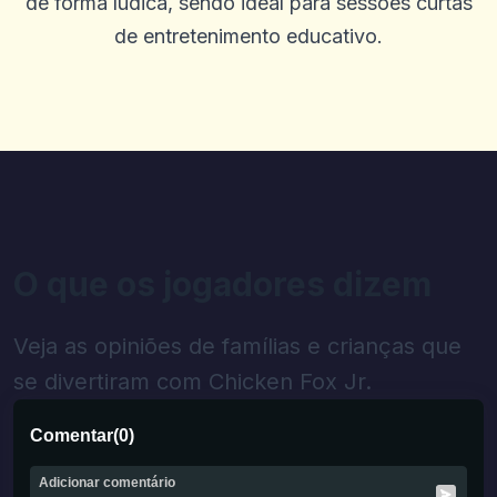
de forma lúdica, sendo ideal para sessões curtas
de entretenimento educativo.
O que os jogadores dizem
Veja as opiniões de famílias e crianças que
se divertiram com Chicken Fox Jr.
Comentar
(
0
)