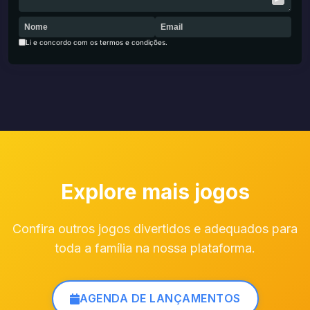
Li e concordo com os termos e condições.
Explore mais jogos
Confira outros jogos divertidos e adequados para
toda a família na nossa plataforma.
AGENDA DE LANÇAMENTOS