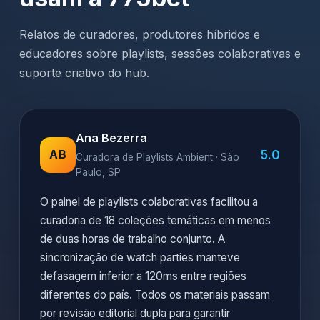
Relatos de curadores, produtores híbridos e
educadores sobre playlists, sessões colaborativas e
suporte criativo do hub.
Ana Bezerra
5.0
AB
Curadora de Playlists Ambient · São
Paulo, SP
O painel de playlists colaborativas facilitou a
curadoria de 18 coleções temáticas em menos
de duas horas de trabalho conjunto. A
sincronização de watch parties manteve
defasagem inferior a 120ms entre regiões
diferentes do país. Todos os materiais passam
por revisão editorial dupla para garantir