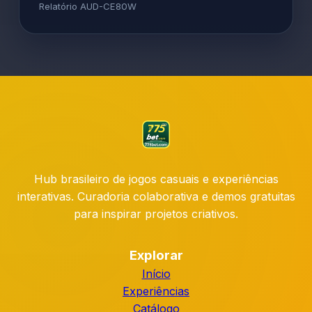
Relatório AUD-CE80W
Hub brasileiro de jogos casuais e experiências
interativas. Curadoria colaborativa e demos gratuitas
para inspirar projetos criativos.
Explorar
Início
Experiências
Catálogo