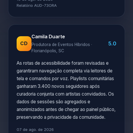
Relatório AUD-73ORA
Camila Duarte
5.0
CD
Produtora de Eventos Híbridos ·
Florianópolis, SC
As rotas de acessibilidade foram revisadas e
garantiram navegação completa via leitores de
tela e comandos por voz. Playlists comunitárias
ganharam 3.400 novos seguidores após
curadoria conjunta com artistas convidados. Os
dados de sessões são agregados e
anonimizados antes de chegar ao painel público,
preservando a privacidade da comunidade.
07 de ago. de 2026