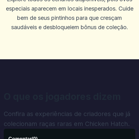
especiais aparecem em locais inesperados. Cuide
bem de seus pintinhos para que cresçam
saudáveis e desbloqueiem bônus de coleção.
O que os jogadores dizem
Confira as experiências de criadores que já
colecionam raças raras em Chicken Hatch.
Comentar
(
0
)