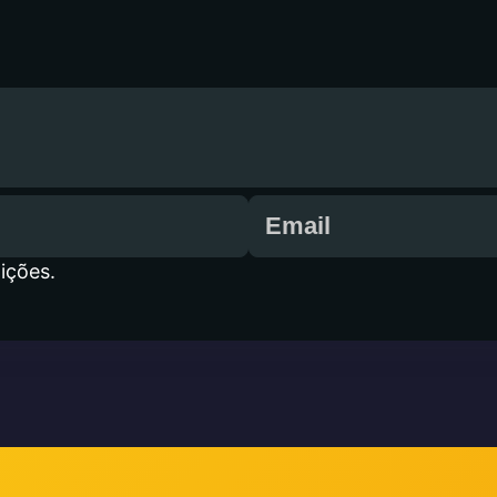
ições.