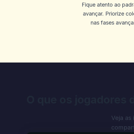
Fique atento ao pad
avançar. Priorize co
nas fases avançad
O que os jogadores 
Veja as
compart