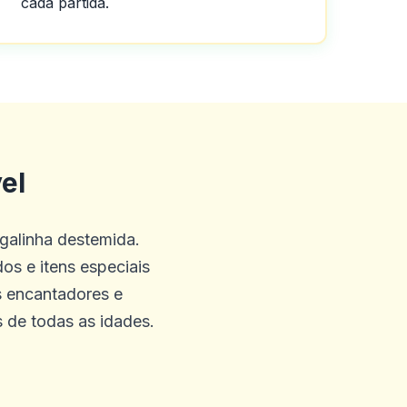
cada partida.
el
galinha destemida.
os e itens especiais
s encantadores e
s de todas as idades.