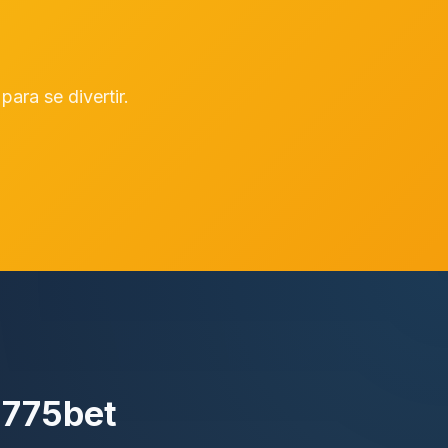
ara se divertir.
 775bet