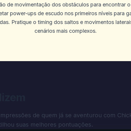
rão de movimentação dos obstáculos para encontrar o
letar power-ups de escudo nos primeiros níveis para ga
as. Pratique o timing dos saltos e movimentos latera
cenários mais complexos.
dizem
 impressões de quem já se aventurou com Chic
ilhou suas melhores pontuações.