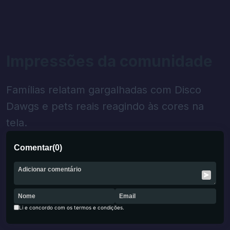
Impressões da comunidade
Famílias relatam gargalhadas com Disco
Dawgs e pets reais reagindo às cores na
tela.
Comentar
(
0
)
Li e concordo com os termos e condições.