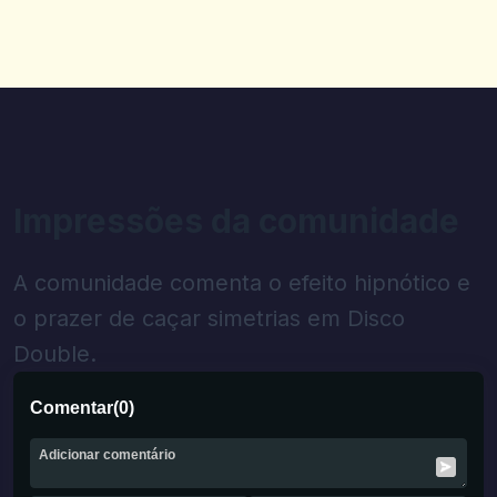
Impressões da comunidade
A comunidade comenta o efeito hipnótico e
o prazer de caçar simetrias em Disco
Double.
Comentar
(
0
)