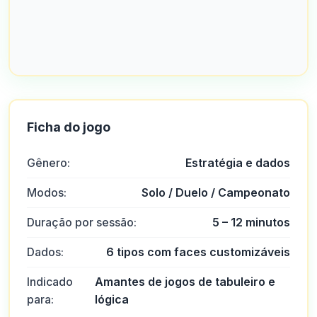
Ficha do jogo
Gênero:
Estratégia e dados
Modos:
Solo / Duelo / Campeonato
Duração por sessão:
5 – 12 minutos
Dados:
6 tipos com faces customizáveis
Indicado
Amantes de jogos de tabuleiro e
para:
lógica