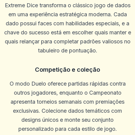
Extreme Dice transforma o clássico jogo de dados
em uma experiência estratégica moderna. Cada
dado possui faces com habilidades especiais, e a
chave do sucesso está em escolher quais manter e
quais relançar para completar padrões valiosos no
tabuleiro de pontuação.
Competição e coleção
O modo Duelo oferece partidas rápidas contra
outros jogadores, enquanto o Campeonato
apresenta torneios semanais com premiações
exclusivas. Colecione dados temáticos com
designs únicos e monte seu conjunto
personalizado para cada estilo de jogo.