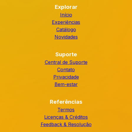
Explorar
Início
Experiências
Catálogo
Novidades
Suporte
Central de Suporte
Contato
Privacidade
Bem-estar
Referências
Termos
Licenças & Créditos
Feedback & Resolução