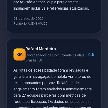
por revisão editorial dupla para garantir
linguagem inclusiva e referências atualizadas.
03 de ago. de 2026
Relatório AUD-3MWD6
Rafael Monteiro
4.8
RM
Coordenador de Comunidade Criativa ·
Brasília, DF
As rotas de acessibilidade foram revisadas e
garantiram navegação completa via leitores de
tela e comandos por voz. Relatórios de
engajamento foram enviados automaticamente
para 27 equipes parceiras com métricas de
foco e participação. Os dados de sessões são
agregados e anonimizados antes de chegar ao