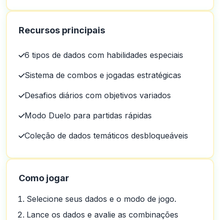
Recursos principais
6 tipos de dados com habilidades especiais
Sistema de combos e jogadas estratégicas
Desafios diários com objetivos variados
Modo Duelo para partidas rápidas
Coleção de dados temáticos desbloqueáveis
Como jogar
Selecione seus dados e o modo de jogo.
Lance os dados e avalie as combinações