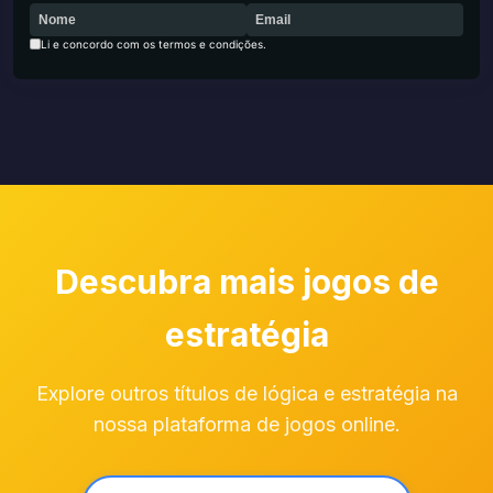
Li e concordo com os termos e condições.
Descubra mais jogos de
estratégia
Explore outros títulos de lógica e estratégia na
nossa plataforma de jogos online.