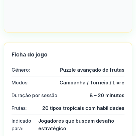
Ficha do jogo
Gênero:
Puzzle avançado de frutas
Modos:
Campanha / Torneio / Livre
Duração por sessão:
8 – 20 minutos
Frutas:
20 tipos tropicais com habilidades
Indicado
Jogadores que buscam desafio
para:
estratégico