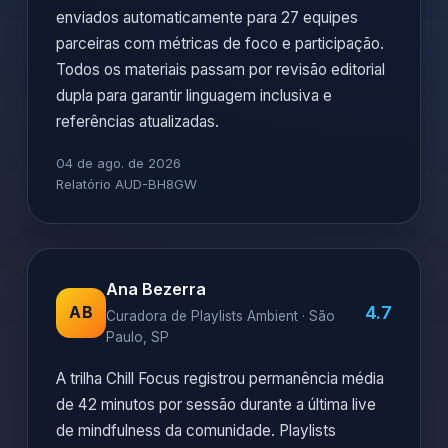
enviados automaticamente para 27 equipes
parceiras com métricas de foco e participação.
Todos os materiais passam por revisão editorial
dupla para garantir linguagem inclusiva e
referências atualizadas.
04 de ago. de 2026
Relatório AUD-BH8GW
Ana Bezerra
4.7
AB
Curadora de Playlists Ambient · São
Paulo, SP
A trilha Chill Focus registrou permanência média
de 42 minutos por sessão durante a última live
de mindfulness da comunidade. Playlists