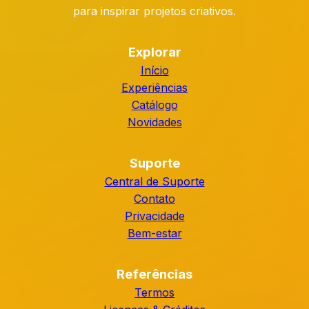
para inspirar projetos criativos.
Explorar
Início
Experiências
Catálogo
Novidades
Suporte
Central de Suporte
Contato
Privacidade
Bem-estar
Referências
Termos