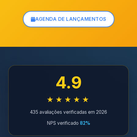
AGENDA DE LANÇAMENTOS
4.9
★★★★★
435 avaliações verificadas em 2026
NPS verificado
82%