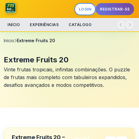
LOGIN
REGISTRAR-SE
INÍCIO
EXPERIÊNCIAS
CATÁLOGO
Início
Extreme Fruits 20
Extreme Fruits 20
Vinte frutas tropicais, infinitas combinações. O puzzle
de frutas mais completo com tabuleiros expandidos,
desafios avançados e modos competitivos.
Extreme Fruits 20 –
PUZZLE