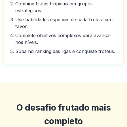
Combine frutas tropicais em grupos
estratégicos.
Use habilidades especiais de cada fruta a seu
favor.
Complete objetivos complexos para avançar
nos níveis.
Suba no ranking das ligas e conquiste troféus.
O desafio frutado mais
completo