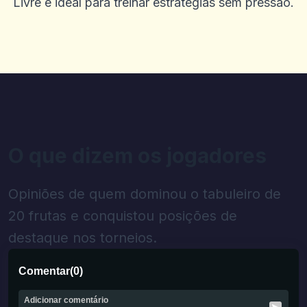
Livre é ideal para treinar estratégias sem pressão.
O que dizem os jogadores
Opiniões de quem dominou o tabuleiro de
20 frutas e conquistou posições de
destaque nos torneios.
Comentar
(
0
)