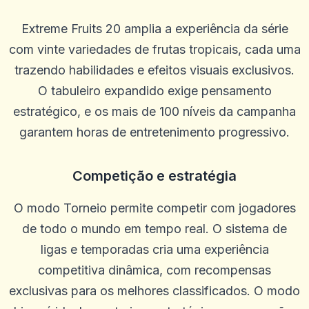
Extreme Fruits 20 amplia a experiência da série
com vinte variedades de frutas tropicais, cada uma
trazendo habilidades e efeitos visuais exclusivos.
O tabuleiro expandido exige pensamento
estratégico, e os mais de 100 níveis da campanha
garantem horas de entretenimento progressivo.
Competição e estratégia
O modo Torneio permite competir com jogadores
de todo o mundo em tempo real. O sistema de
ligas e temporadas cria uma experiência
competitiva dinâmica, com recompensas
exclusivas para os melhores classificados. O modo