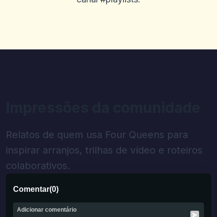
Impressões da comunidade
Relatos de quem usa Four Queens para
inspirar arranjos, trilhas de vídeo e roteiros
colaborativos.
Comentar
(
0
)