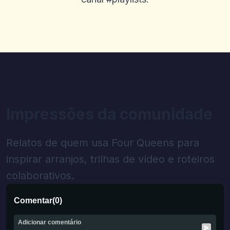
Impressões da comunidade
Relatos de quem usa Four Queens para
inspirar arranjos, trilhas de vídeo e roteiros
colaborativos.
Comentar
(
0
)