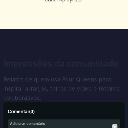
Impressões da comunidade
Relatos de quem usa Four Queens para
inspirar arranjos, trilhas de vídeo e roteiros
colaborativos.
Comentar
(
0
)