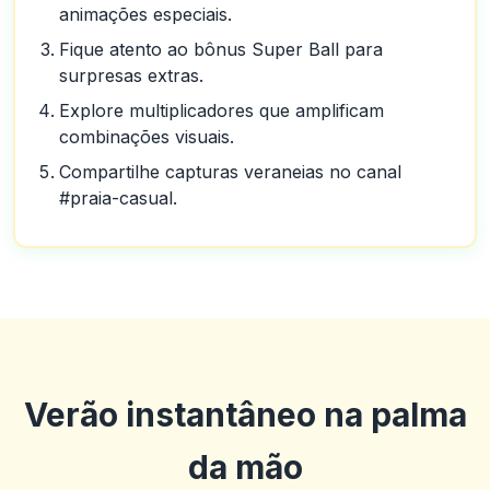
animações especiais.
Fique atento ao bônus Super Ball para
surpresas extras.
Explore multiplicadores que amplificam
combinações visuais.
Compartilhe capturas veraneias no canal
#praia-casual.
Verão instantâneo na palma
da mão