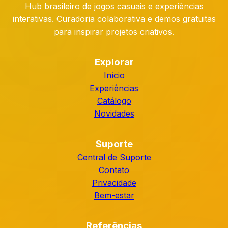
Hub brasileiro de jogos casuais e experiências
interativas. Curadoria colaborativa e demos gratuitas
para inspirar projetos criativos.
Explorar
Início
Experiências
Catálogo
Novidades
Suporte
Central de Suporte
Contato
Privacidade
Bem-estar
Referências