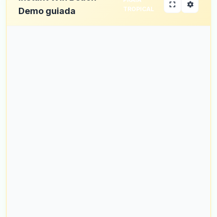
TROPICAL
Demo guiada