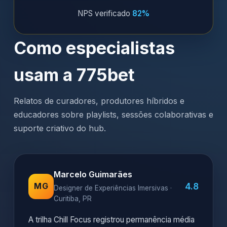
NPS verificado
82%
Como especialistas
usam a 775bet
Relatos de curadores, produtores híbridos e
educadores sobre playlists, sessões colaborativas e
suporte criativo do hub.
Marcelo Guimarães
4.8
MG
Designer de Experiências Imersivas ·
Curitiba, PR
A trilha Chill Focus registrou permanência média