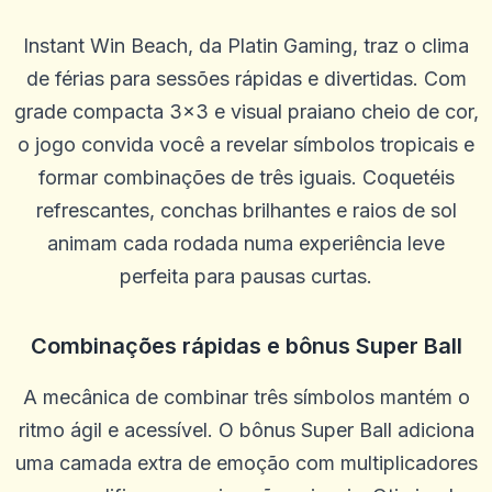
Instant Win Beach, da Platin Gaming, traz o clima
de férias para sessões rápidas e divertidas. Com
grade compacta 3×3 e visual praiano cheio de cor,
o jogo convida você a revelar símbolos tropicais e
formar combinações de três iguais. Coquetéis
refrescantes, conchas brilhantes e raios de sol
animam cada rodada numa experiência leve
perfeita para pausas curtas.
Combinações rápidas e bônus Super Ball
A mecânica de combinar três símbolos mantém o
ritmo ágil e acessível. O bônus Super Ball adiciona
uma camada extra de emoção com multiplicadores