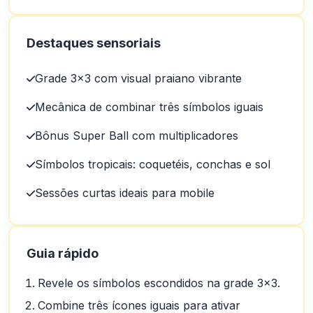
Destaques sensoriais
Grade 3×3 com visual praiano vibrante
Mecânica de combinar três símbolos iguais
Bônus Super Ball com multiplicadores
Símbolos tropicais: coquetéis, conchas e sol
Sessões curtas ideais para mobile
Guia rápido
Revele os símbolos escondidos na grade 3×3.
Combine três ícones iguais para ativar