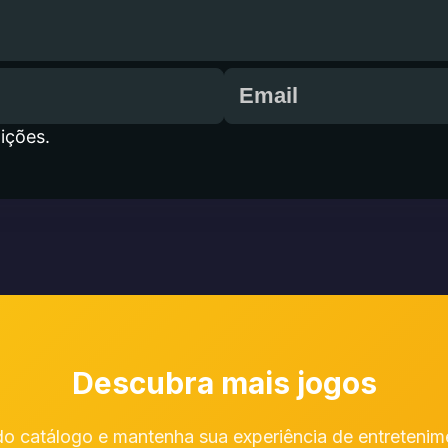
ições.
Descubra mais jogos
s do catálogo e mantenha sua experiência de entreteni