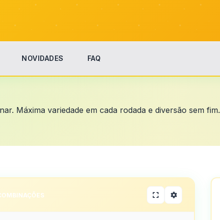
NOVIDADES
FAQ
ar. Máxima variedade em cada rodada e diversão sem fim.
 COMBINAÇÕES