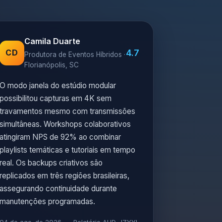
Camila Duarte
4.7
CD
Produtora de Eventos Híbridos ·
Florianópolis, SC
O modo janela do estúdio modular
possibilitou capturas em 4K sem
travamentos mesmo com transmissões
simultâneas. Workshops colaborativos
atingiram NPS de 92% ao combinar
playlists temáticas e tutoriais em tempo
real. Os backups criativos são
replicados em três regiões brasileiras,
assegurando continuidade durante
manutenções programadas.