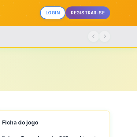
LOGIN
REGISTRAR-SE
Ficha do jogo