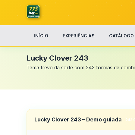
INÍCIO
EXPERIÊNCIAS
CATÁLOGO
Início
Lucky Clover 243
Lucky Clover 243
Tema trevo da sorte com 243 formas de combin
Lucky Clover 243 – Demo guiada
243