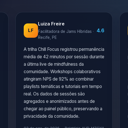
Luiza Freire
6
4.6
LF
Facilitadora de Jams Híbridas ·
Recife, PE
A trilha Chill Focus registrou permanência
média de 42 minutos por sessão durante
a última live de mindfulness da
comunidade. Workshops colaborativos
atingiram NPS de 92% ao combinar
playlists temáticas e tutoriais em tempo
real. Os dados de sessões são
agregados e anonimizados antes de
chegar ao painel público, preservando a
privacidade da comunidade.