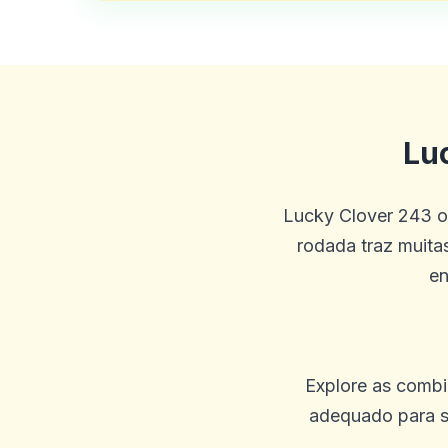
Lu
Lucky Clover 243 o
rodada traz muita
en
Explore as combi
adequado para se