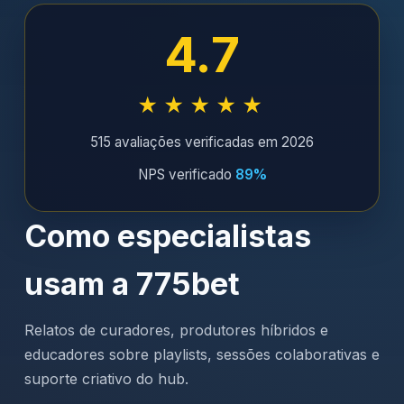
4.7
★★★★★
515 avaliações verificadas em 2026
NPS verificado
89%
Como especialistas
usam a 775bet
Relatos de curadores, produtores híbridos e
educadores sobre playlists, sessões colaborativas e
suporte criativo do hub.