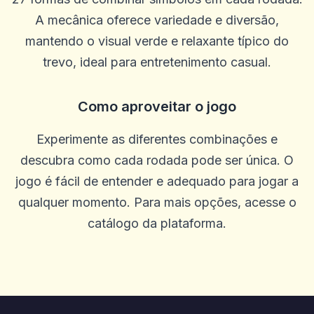
A mecânica oferece variedade e diversão,
mantendo o visual verde e relaxante típico do
trevo, ideal para entretenimento casual.
Como aproveitar o jogo
Experimente as diferentes combinações e
descubra como cada rodada pode ser única. O
jogo é fácil de entender e adequado para jogar a
qualquer momento. Para mais opções, acesse o
catálogo da plataforma.