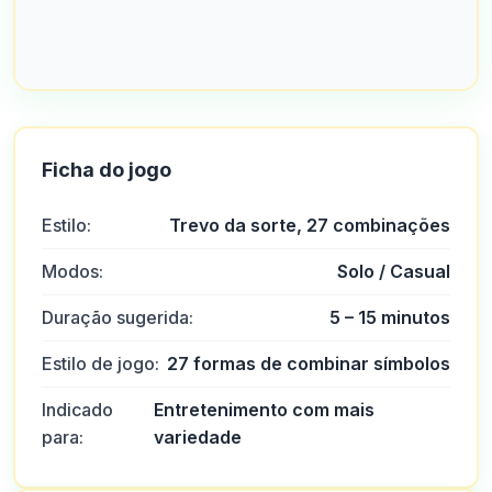
Ficha do jogo
Estilo:
Trevo da sorte, 27 combinações
Modos:
Solo / Casual
Duração sugerida:
5 – 15 minutos
Estilo de jogo:
27 formas de combinar símbolos
Indicado
Entretenimento com mais
para:
variedade