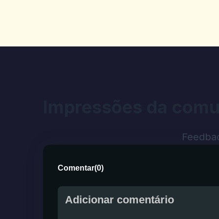
Impressões da comu
Feedbac
Comentar
(
0
)