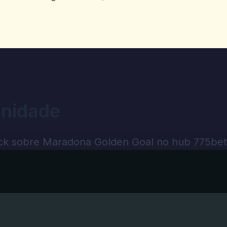
nidade
k sobre Maradona Golden Goal no hub 775bet