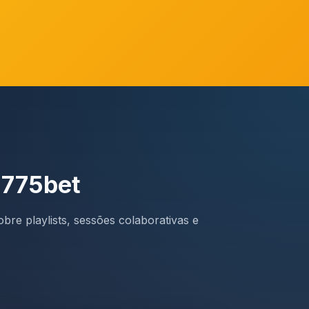
 775bet
bre playlists, sessões colaborativas e