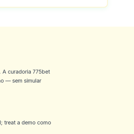
 A curadoria 775bet
ão — sem simular
l; treat a demo como