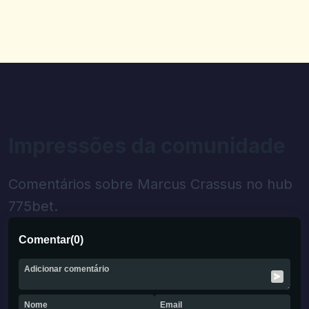
Impressões da comunidade
Comentários sobre Marcus Crassus no hub
775bet.
Comentar
(
0
)