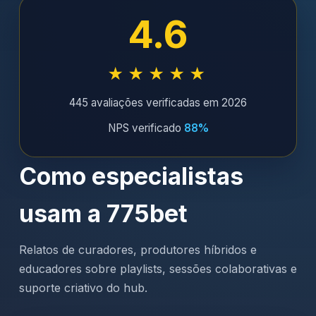
4.6
★★★★★
445 avaliações verificadas em 2026
NPS verificado
88%
Como especialistas
usam a 775bet
Relatos de curadores, produtores híbridos e
educadores sobre playlists, sessões colaborativas e
suporte criativo do hub.