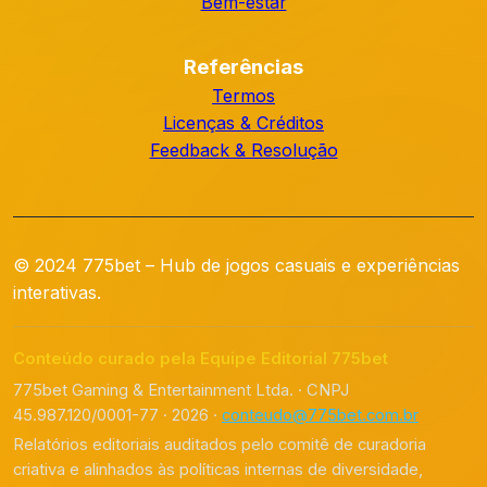
Bem-estar
Referências
Termos
Licenças & Créditos
Feedback & Resolução
© 2024 775bet – Hub de jogos casuais e experiências
interativas.
Conteúdo curado pela Equipe Editorial 775bet
775bet Gaming & Entertainment Ltda. · CNPJ
45.987.120/0001-77 · 2026 ·
conteudo@775bet.com.br
Relatórios editoriais auditados pelo comitê de curadoria
criativa e alinhados às políticas internas de diversidade,