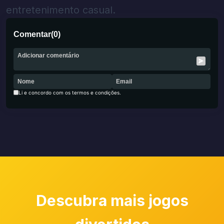
entretenimento casual.
Comentar
(
0
)
Li e concordo com os termos e condições.
Descubra mais jogos