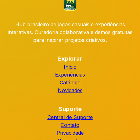
Hub brasileiro de jogos casuais e experiências
interativas. Curadoria colaborativa e demos gratuitas
para inspirar projetos criativos.
Explorar
Início
Experiências
Catálogo
Novidades
Suporte
Central de Suporte
Contato
Privacidade