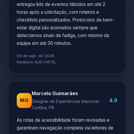
entregou kits de eventos híbridos em até 2
horas após a solicitação, com roteiros e
checklists personalizados. Protocolos de bem-
estar digital são acionados sempre que
detectamos sinais de fadiga, com retorno da
equipe em até 30 minutos.
05 de ago. de 2026
Relatório AUD-H47SL
Marcelo Guimarães
4.9
MG
Designer de Experiências Imersivas ·
Curitiba, PR
As rotas de acessibilidade foram revisadas e
garantiram navegação completa via leitores de