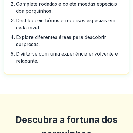
Complete rodadas e colete moedas especiais
dos porquinhos.
Desbloqueie bônus e recursos especiais em
cada nível.
Explore diferentes áreas para descobrir
surpresas.
Divirta-se com uma experiência envolvente e
relaxante.
Descubra a fortuna dos