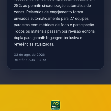
28% ao permitir sincronização automática de
cenas. Relatórios de engajamento foram
enviados automaticamente para 27 equipes
parceiras com métricas de foco e participação.
Todos os materiais passam por revisão editorial
dupla para garantir linguagem inclusiva e
referências atualizadas.
03 de ago. de 2026
Relatório AUD-LGID9