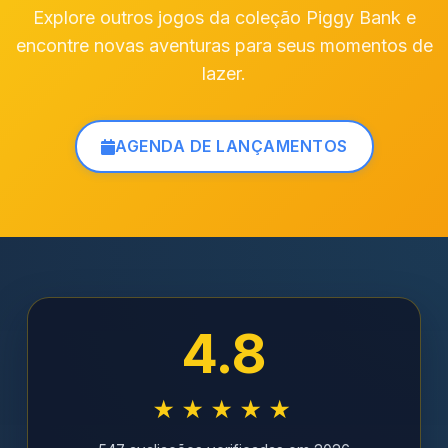
Explore outros jogos da coleção Piggy Bank e
encontre novas aventuras para seus momentos de
lazer.
AGENDA DE LANÇAMENTOS
4.8
★★★★★