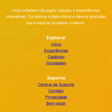
Hub brasileiro de jogos casuais e experiências
interativas. Curadoria colaborativa e demos gratuitas
para inspirar projetos criativos.
Explorar
Início
Experiências
Catálogo
Novidades
Suporte
Central de Suporte
Contato
Privacidade
Bem-estar