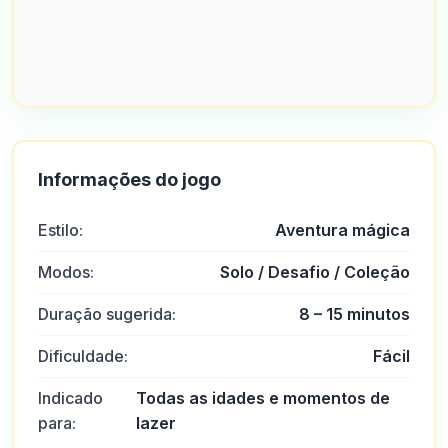
Informações do jogo
Estilo:
Aventura mágica
Modos:
Solo / Desafio / Coleção
Duração sugerida:
8 – 15 minutos
Dificuldade:
Fácil
Indicado
Todas as idades e momentos de
para:
lazer