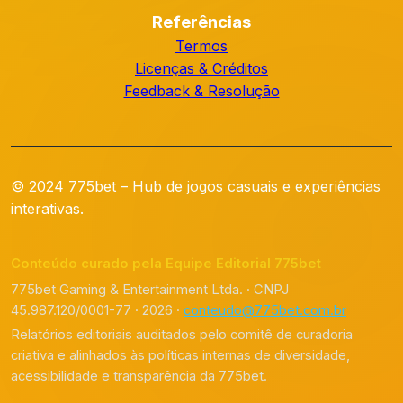
Referências
Termos
Licenças & Créditos
Feedback & Resolução
© 2024 775bet – Hub de jogos casuais e experiências
interativas.
Conteúdo curado pela Equipe Editorial 775bet
775bet Gaming & Entertainment Ltda. · CNPJ
45.987.120/0001-77 · 2026 ·
conteudo@775bet.com.br
Relatórios editoriais auditados pelo comitê de curadoria
criativa e alinhados às políticas internas de diversidade,
acessibilidade e transparência da 775bet.