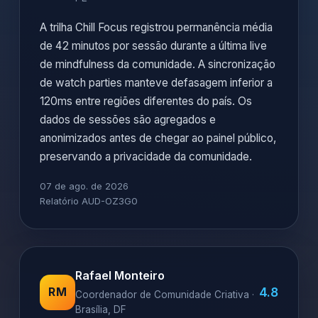
A trilha Chill Focus registrou permanência média
de 42 minutos por sessão durante a última live
de mindfulness da comunidade. A sincronização
de watch parties manteve defasagem inferior a
120ms entre regiões diferentes do país. Os
dados de sessões são agregados e
anonimizados antes de chegar ao painel público,
preservando a privacidade da comunidade.
07 de ago. de 2026
Relatório AUD-OZ3G0
Rafael Monteiro
4.8
RM
Coordenador de Comunidade Criativa ·
Brasília, DF