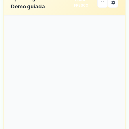
FRESCO
Demo guiada