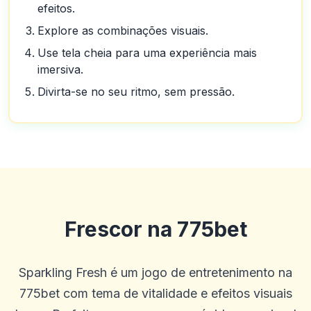
efeitos.
Explore as combinações visuais.
Use tela cheia para uma experiência mais
imersiva.
Divirta-se no seu ritmo, sem pressão.
Frescor na 775bet
Sparkling Fresh é um jogo de entretenimento na
775bet com tema de vitalidade e efeitos visuais