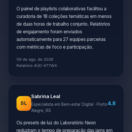
O painel de playlists colaborativas facilitou a
curadoria de 18 coleções temáticas em menos
de duas horas de trabalho conjunto. Relatórios
de engajamento foram enviados
automaticamente para 27 equipes parceiras
com métricas de foco e participação.
09 de ago. de 2026
Relatório AUD-9T7W4
Sabrina Leal
4.8
SL
Especialista em Bem-estar Digital · Porto
Alegre, RS
Os presets de luz do Laboratório Neon
reduziram o tempo de preparação das jams em