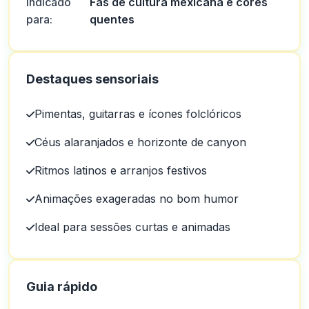
Indicado
Fãs de cultura mexicana e cores
para:
quentes
Destaques sensoriais
Pimentas, guitarras e ícones folclóricos
Céus alaranjados e horizonte de canyon
Ritmos latinos e arranjos festivos
Animações exageradas no bom humor
Ideal para sessões curtas e animadas
Guia rápido