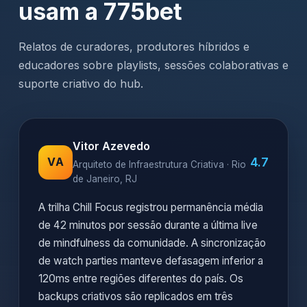
usam a 775bet
Relatos de curadores, produtores híbridos e
educadores sobre playlists, sessões colaborativas e
suporte criativo do hub.
Vitor Azevedo
4.7
VA
Arquiteto de Infraestrutura Criativa · Rio
de Janeiro, RJ
A trilha Chill Focus registrou permanência média
de 42 minutos por sessão durante a última live
de mindfulness da comunidade. A sincronização
de watch parties manteve defasagem inferior a
120ms entre regiões diferentes do país. Os
backups criativos são replicados em três