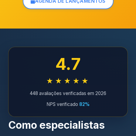
AGENDA DE LANÇAMENTOS
4.7
★★★★★
448 avaliações verificadas em 2026
NPS verificado
82%
Como especialistas