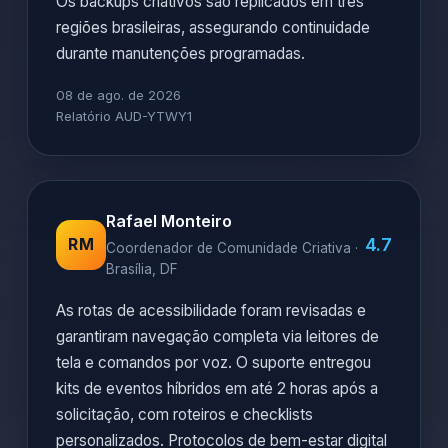
Os backups criativos são replicados em três
regiões brasileiras, assegurando continuidade
durante manutenções programadas.
08 de ago. de 2026
Relatório AUD-YTWY1
Rafael Monteiro
4.7
RM
Coordenador de Comunidade Criativa ·
Brasília, DF
As rotas de acessibilidade foram revisadas e
garantiram navegação completa via leitores de
tela e comandos por voz. O suporte entregou
kits de eventos híbridos em até 2 horas após a
solicitação, com roteiros e checklists
personalizados. Protocolos de bem-estar digital