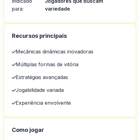
Indicado
Jogadores que buscam
para:
variedade
Recursos principais
Mecânicas dinâmicas inovadoras
Múltiplas formas de vitória
Estratégias avançadas
Jogabilidade variada
Experiência envolvente
Como jogar