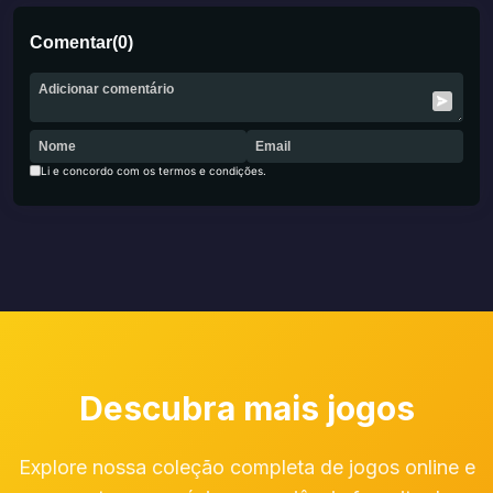
Comentar
(
0
)
Li e concordo com os termos e condições.
Descubra mais jogos
Explore nossa coleção completa de jogos online e