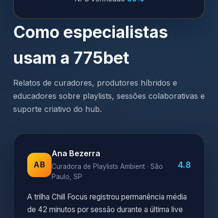
Como especialistas
usam a 775bet
Relatos de curadores, produtores híbridos e
educadores sobre playlists, sessões colaborativas e
suporte criativo do hub.
Ana Bezerra
4.8
AB
Curadora de Playlists Ambient · São
Paulo, SP
A trilha Chill Focus registrou permanência média
de 42 minutos por sessão durante a última live