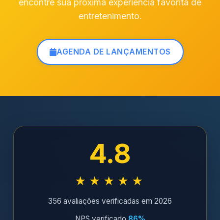
encontre sua próxima experiência favorita de
entretenimento.
AGENDA DE LANÇAMENTOS
4.8
★★★★★
356 avaliações verificadas em 2026
NPS verificado
86%