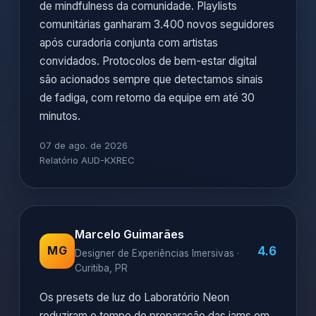
de mindfulness da comunidade. Playlists
comunitárias ganharam 3.400 novos seguidores
após curadoria conjunta com artistas
convidados. Protocolos de bem-estar digital
são acionados sempre que detectamos sinais
de fadiga, com retorno da equipe em até 30
minutos.
07 de ago. de 2026
Relatório AUD-KXREC
Marcelo Guimarães
4.6
MG
Designer de Experiências Imersivas ·
Curitiba, PR
Os presets de luz do Laboratório Neon
reduziram o tempo de preparação das jams em