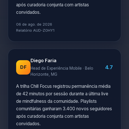
após curadoria conjunta com artistas
convidados.
06 de ago. de 2026
Relatório AUD-Z0HY1
Diego Faria
4.7
DF
Head de Experiência Mobile · Belo
Horizonte, MG
A trilha Chill Focus registrou permanência média
de 42 minutos por sessão durante a última live
de mindfulness da comunidade. Playlists
comunitárias ganharam 3.400 novos seguidores
após curadoria conjunta com artistas
convidados.