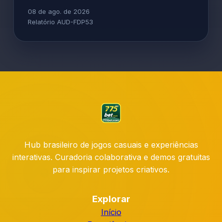
08 de ago. de 2026
Relatório AUD-FDP53
Hub brasileiro de jogos casuais e experiências
interativas. Curadoria colaborativa e demos gratuitas
para inspirar projetos criativos.
Explorar
Início