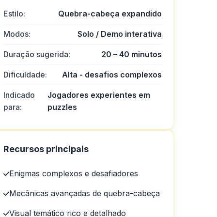
Estilo:
Quebra-cabeça expandido
Modos:
Solo / Demo interativa
Duração sugerida:
20 – 40 minutos
Dificuldade:
Alta - desafios complexos
Indicado
Jogadores experientes em
para:
puzzles
Recursos principais
Enigmas complexos e desafiadores
Mecânicas avançadas de quebra-cabeça
Visual temático rico e detalhado