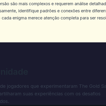
rsão são mais complexos e requerem análise detalha
amente, identifique padrões e conexões entre diferent
- cada enigma merece atenção completa para ser resol
nidade
 de jogadores que experimentaram The Gold Sa
rtilharam suas experiências com os desafios
dos.