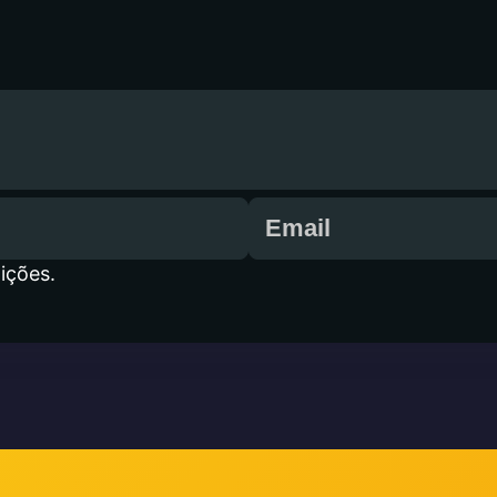
ições.