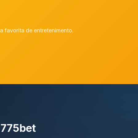
a favorita de entretenimento.
 775bet