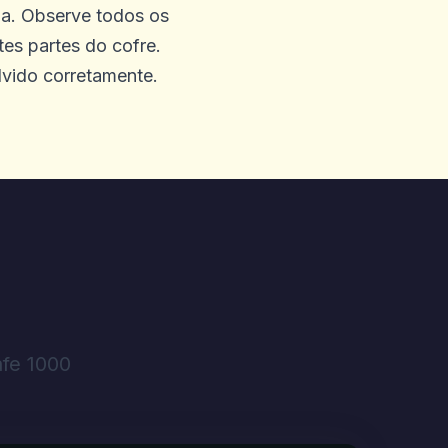
da. Observe todos os
es partes do cofre.
vido corretamente.
fe 1000