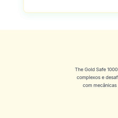
The Gold Safe 1000
complexos e desaf
com mecânicas 