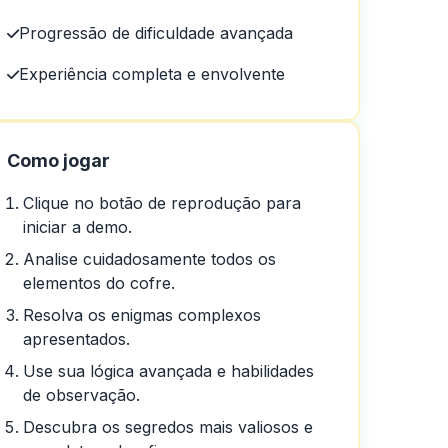
Progressão de dificuldade avançada
Experiência completa e envolvente
Como jogar
Clique no botão de reprodução para
iniciar a demo.
Analise cuidadosamente todos os
elementos do cofre.
Resolva os enigmas complexos
apresentados.
Use sua lógica avançada e habilidades
de observação.
Descubra os segredos mais valiosos e