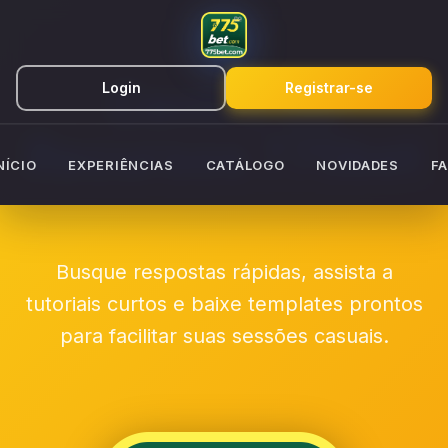
Centro de
Login
Registrar-se
Recursos 775bet
NÍCIO
EXPERIÊNCIAS
CATÁLOGO
NOVIDADES
F
Busque respostas rápidas, assista a
tutoriais curtos e baixe templates prontos
para facilitar suas sessões casuais.