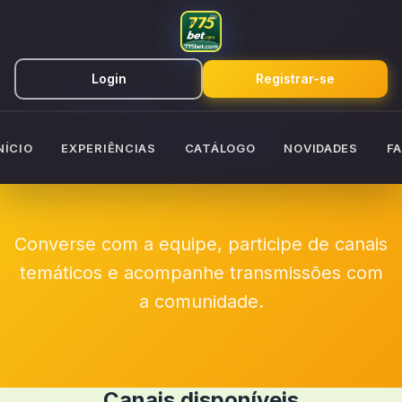
Chat Criativo
Login
Registrar-se
775bet
NÍCIO
EXPERIÊNCIAS
CATÁLOGO
NOVIDADES
F
Converse com a equipe, participe de canais
temáticos e acompanhe transmissões com
a comunidade.
Canais disponíveis