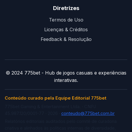
Diretrizes
Termos de Uso
Licenças & Créditos
Feedback & Resolução
© 2024 775bet - Hub de jogos casuais e experiências
interativas.
Conteúdo curado pela Equipe Editorial 775bet
775bet Gaming & Entertainment Ltda. · CNPJ
45.987.120/0001-77 · 2026 ·
conteudo@775bet.com.br
Relatórios editoriais auditados pelo comitê de curadoria
criativa e alinhados às políticas internas de diversidade,