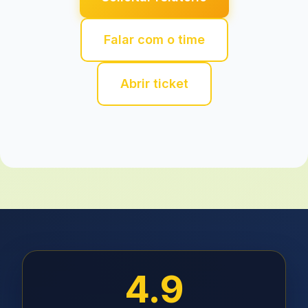
Falar com o time
Abrir ticket
4.9