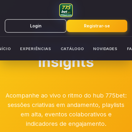
Painel de
Login
Registrar-se
Sessões e
NÍCIO
EXPERIÊNCIAS
CATÁLOGO
NOVIDADES
F
Insights
Acompanhe ao vivo o ritmo do hub 775bet:
sessões criativas em andamento, playlists
em alta, eventos colaborativos e
indicadores de engajamento.